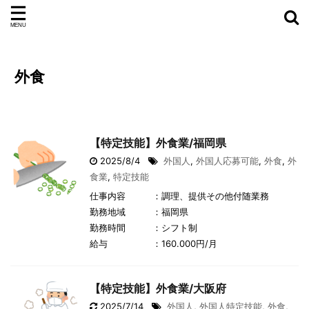
外食
【特定技能】外食業/福岡県
2025/8/4
外国人
,
外国人応募可能
,
外食
,
外
食業
,
特定技能
仕事内容 ：調理、提供その他付随業務
勤務地域 ：福岡県
勤務時間 ：シフト制
給与 ：160.000円/月
【特定技能】外食業/大阪府
2025/7/14
外国人
,
外国人特定技能
,
外食
,